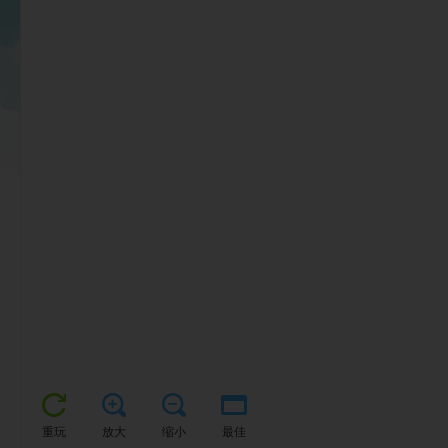
重玩
放大
缩小
最佳