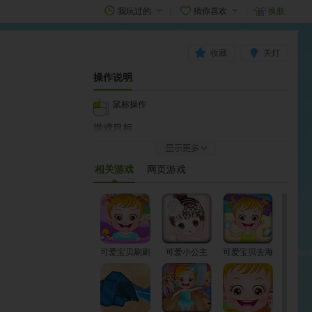
我玩过的
猜你喜欢
换肤
收藏
关灯
操作说明
鼠标操作
游戏目标
如果扮的漂亮，别忘了把图片发在页面下面的评论中
跟大家一起分享！
相关游戏
网页游戏
如何开始
游戏加载完即可开始游戏
可爱宝贝刷刷
可爱小公主
可爱宝贝去海
牙
滩