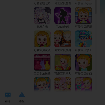
可爱动物七巧
可爱宝贝芭蕾
可爱宝贝小公
板
天后
主
奥雅之光
Touch触动
可爱宝贝爱厨
房
可爱宝贝洗洗
可爱宝贝变身
可爱宝贝水上
头
小公主
乐园
宝贝参加选美
可爱宝贝幼儿
可爱宝贝梦幻
比赛
园
芭蕾
可爱宝贝兔宝
可爱宝贝的母
可爱宝贝捣蛋
评论
举报
宝
亲节
鬼