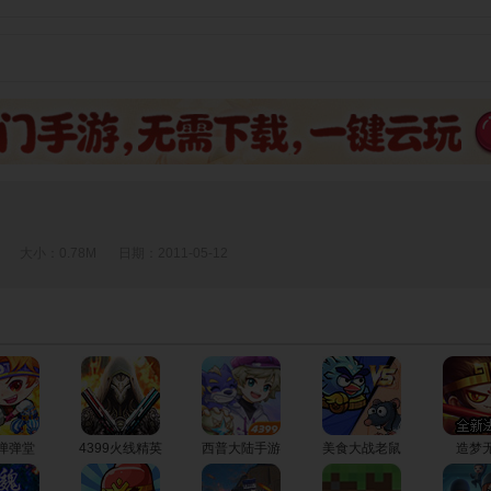
大小：0.78M
日期：2011-05-12
9弹弹堂
4399火线精英
西普大陆手游
美食大战老鼠
造梦