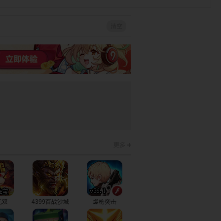
清空
可爱宝贝当花
可爱情侣的婚
可爱彩虹小马
童
礼
可爱宝贝化装
可爱布丁丛林
可爱古装女孩
舞会
遇险记
朵拉可爱房间
可爱小马摘苹
可爱宝贝园游
果
会
可爱宝贝冰雪
可爱宝贝睡好
照顾可爱婴儿8
公主
觉
无双
4399百战沙城
爆枪突击