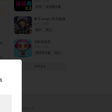
益智小游戏
经典
连连看全集
拳王wing1.85无敌版
动作小游戏
拳皇
双人
Q版泡泡堂
休闲小游戏
泡泡堂全集
双人
查看更多
戏
。
理安排时间，享受健康生活