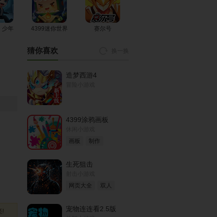
可爱宝贝庆祝
我家女儿最可
可爱宝贝过生
祖父母节
爱2
日
！少年
4399迷你世界
赛尔号
猜你喜欢
换一换
可爱宝贝海豚
可爱宝贝照顾
可爱宝贝清洗
表演
弟弟
衣服
造梦西游4
冒险小游戏
可爱宝贝浴室
可爱的两姐妹
可爱宝贝做spa
清洁
4399涂鸦画板
休闲小游戏
画板
制作
可爱小马装点
可爱宝贝万圣
可爱宝贝参加
生死狙击
心
节派对
生日派对
射击小游戏
网页大全
双人
宠物连连看2.5版
!