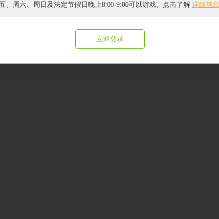
五、周六、周日及法定节假日晚上8:00-9:00可以游戏。点击了解
详细信
于本站
|
联系本站
|
游戏发布
|
原创平台
|
招聘信息
|
隐私政策
|
问题反馈
|
闽）字第015号
|
ICP证闽B2-20040099
|
闽公网安备 35020302000081号
|
版
立即登录
纷处理及不良内容举报电话：4006834399(转6) | 举报邮箱：jubao@4399.com 
right © 2004 -
2026 4399.com All Rights Reserved. 四三九九网络股份有限公司 