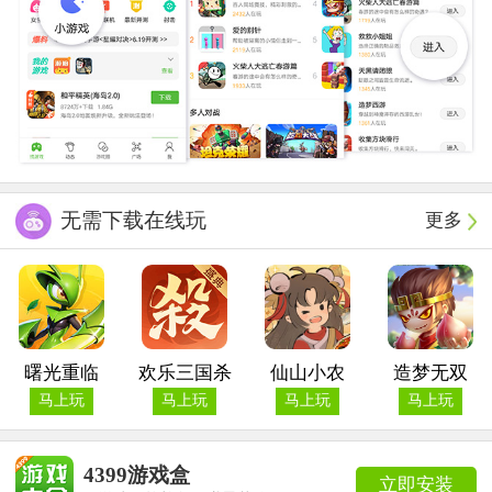
无需下载在线玩
更多
曙光重临
欢乐三国杀
仙山小农
造梦无双
马上玩
马上玩
马上玩
马上玩
4399游戏盒
立即安装