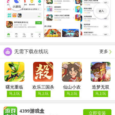
无需下载在线玩
更多
曙光重临
欢乐三国杀
仙山小农
造梦无双
马上玩
马上玩
马上玩
马上玩
4399游戏盒
立即安装