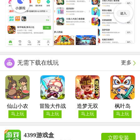
无需下载在线玩
更多
仙山小农
冒险大作战
造梦无双
枫叶岛
马上玩
马上玩
马上玩
马上玩
4399游戏盒
立即安装