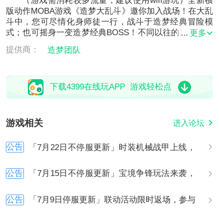
（游戏需消耗较多流量，建议使用wifi游玩）全新横
版动作MOBA游戏《造梦大乱斗》邀你加入战场！在大乱
斗中，您可尽情化身师徒一行，战斗于造梦经典冒险模
式；也可摇身一变造梦经典BOSS！不同以往的重塑令其
更多
拥有全新生机。群雄激战，乱斗不止！
提供商：
造梦团队
下载4399在线玩APP 游戏轻松点
游戏相关
进入论坛
公告
「7月22日不停服更新」时装机械战甲上线，
欢乐扭蛋赢限定外观
公告
「7月15日不停服更新」宝境争锋玩法来袭，
赛季征程签到开启
公告
「7月9日停服更新」联动活动限时返场，参与