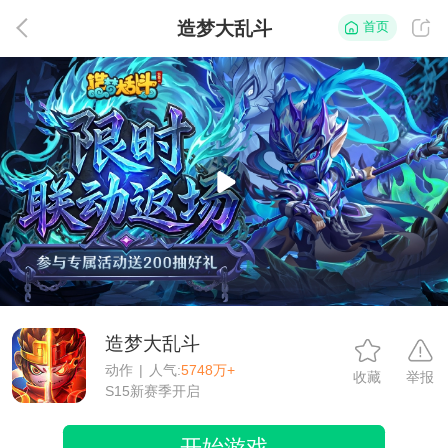
造梦大乱斗
首页
返
造梦大乱斗
动作
|
人气:
5748万+
收藏
举报
S15新赛季开启