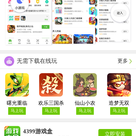
无需下载在线玩
更多
曙光重临
欢乐三国杀
仙山小农
造梦无双
马上玩
马上玩
马上玩
马上玩
4399游戏盒
立即安装