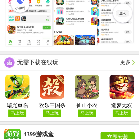
无需下载在线玩
更多
曙光重临
欢乐三国杀
仙山小农
造梦无双
马上玩
马上玩
马上玩
马上玩
4399游戏盒
立即安装