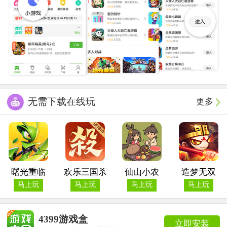
无需下载在线玩
更多
曙光重临
欢乐三国杀
仙山小农
造梦无双
马上玩
马上玩
马上玩
马上玩
4399游戏盒
立即安装