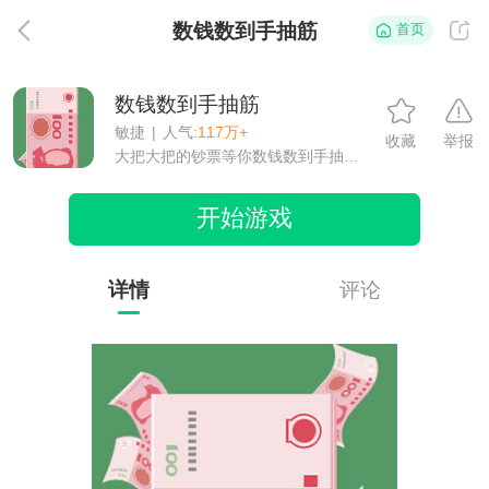
数钱数到手抽筋
首页
返
数钱数到手抽筋
敏捷
|
人气:
117万+
收藏
举报
大把大把的钞票等你数钱数到手抽筋。
开始游戏
详情
评论