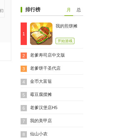
排行榜
月
总
我的煎饼摊
1
开始游戏
老爹寿司店中文版
2
老爹饼干圣代店
3
金币大富翁
4
霉豆腐摆摊
5
老爹汉堡店H5
6
我的美甲店
7
仙山小农
8