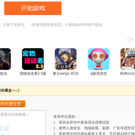
，方便下次再玩。 《好莱坞造型美发店》小游戏由4399用户提供。
狙击
宠物连连看2.5版
拳王wing1.85无
q版泡泡堂
死神vs火
敌版