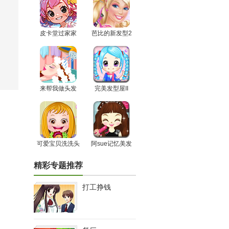
皮卡堂过家家
芭比的新发型2
来帮我做头发
完美发型屋II
可爱宝贝洗洗头
阿sue记忆美发
精彩专题推荐
打工挣钱