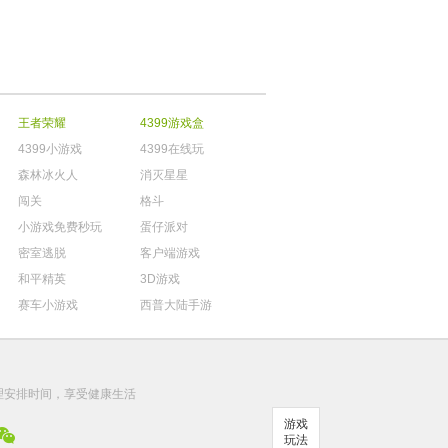
王者荣耀
4399游戏盒
4399小游戏
4399在线玩
森林冰火人
消灭星星
闯关
格斗
小游戏免费秒玩
蛋仔派对
密室逃脱
客户端游戏
和平精英
3D游戏
赛车小游戏
西普大陆手游
。
理安排时间，享受健康生活
游戏
玩法