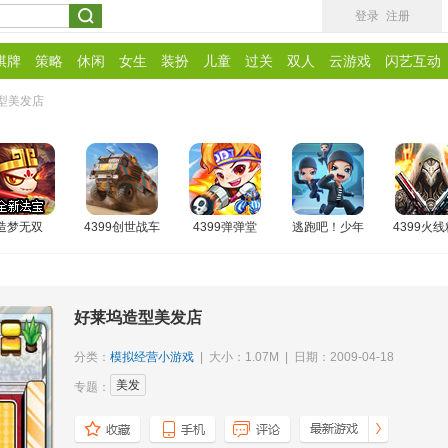
登录
注册
棋牌
策略
休闲
女生
装扮
儿童
过关
双人
云游戏
闪艺互动
型美发店
造梦无双
4399创世战车
4399弹弹堂
逃跑吧！少年
4399火
好莱坞造型美发店
分类：
模拟经营小游戏
| 大小：1.07M | 日期：2009-04-18
美发
专题：