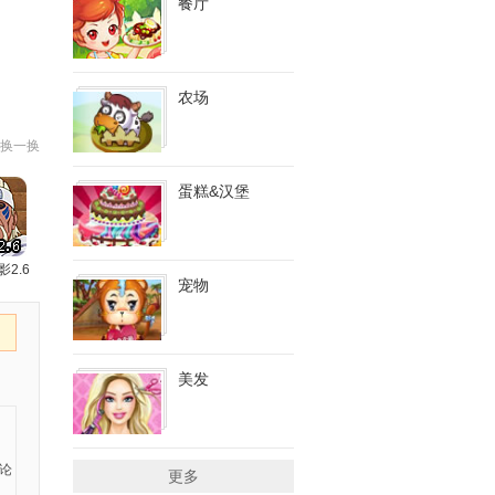
餐厅
农场
换一换
蛋糕&汉堡
影2.6
宠物
美发
更多