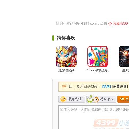
请记住本站网址
4399.com
，点击
收藏4399
猜你喜欢
造梦西游4
4399涂鸦画板
生死