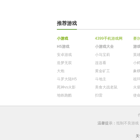
推荐游戏
小游戏
4399手机游戏网
赛
H5游戏
小游戏大全
游
安卓游戏
小马宝莉
英
造梦无双
连连看
小
大炮
黄金矿工
象
斗罗大陆H5
斗地主
祖
死神vs火影
美食大战老鼠
火
地铁跑酷
扫雷
使
温馨提示：
抵制不良游戏
关