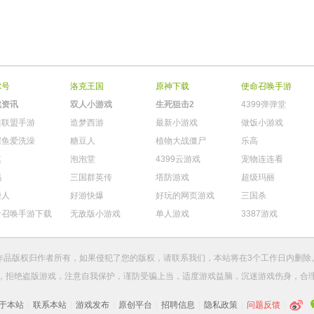
尔号
洛克王国
原神下载
使命召唤手游
戏资讯
双人小游戏
生死狙击2
4399弹弹堂
雄联盟手游
造梦西游
最新小游戏
做饭小游戏
鳄鱼爱洗澡
糖豆人
植物大战僵尸
乐高
棋
泡泡堂
4399云游戏
宠物连连看
玛
三国群英传
塔防游戏
超级玛丽
柴人
好游快爆
好玩的网页游戏
三国杀
命召唤手游下载
无敌版小游戏
单人游戏
3387游戏
作品版权归作者所有，如果侵犯了您的版权，请
联系我们
，本站将在3个工作日内删除
，拒绝盗版游戏，注意自我保护，谨防受骗上当，适度游戏益脑，沉迷游戏伤身，合
于本站
|
联系本站
|
游戏发布
|
原创平台
|
招聘信息
|
隐私政策
|
问题反馈
|