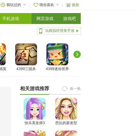
我玩过的
猜你喜欢
换肤
手机游戏
网页游戏
游戏吧
玩模拟经营类手游
线精英
4399三国杀
4399迷你世界
相关游戏推荐
换一换
快乐美发师3
芭比的新发型