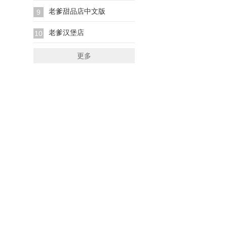
老爹甜品店中文版
9
老爹汉堡店
10
更多