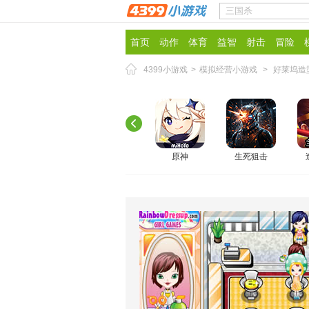
首页
动作
体育
益智
射击
冒险
4399小游戏
>
模拟经营小游戏
>
好莱坞造
原神
生死狙击