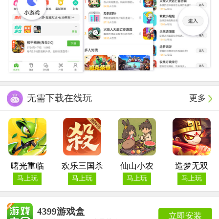
无需下载在线玩
更多
曙光重临
欢乐三国杀
仙山小农
造梦无双
马上玩
马上玩
马上玩
马上玩
4399游戏盒
立即安装