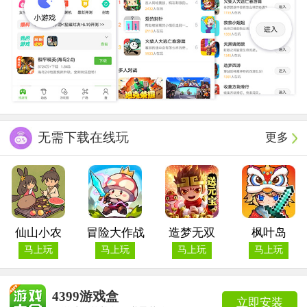
无需下载在线玩
更多
仙山小农
冒险大作战
造梦无双
枫叶岛
马上玩
马上玩
马上玩
马上玩
4399游戏盒
立即安装