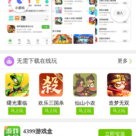
无需下载在线玩
更多
曙光重临
欢乐三国杀
仙山小农
造梦无双
马上玩
马上玩
马上玩
马上玩
4399游戏盒
立即安装