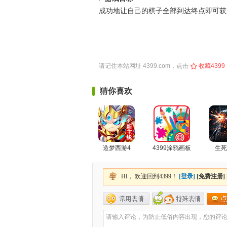
成功地让自己的棋子全部到达终点即可获
请记住本站网址
4399.com
，点击
收藏4399
猜你喜欢
造梦西游4
4399涂鸦画板
生死