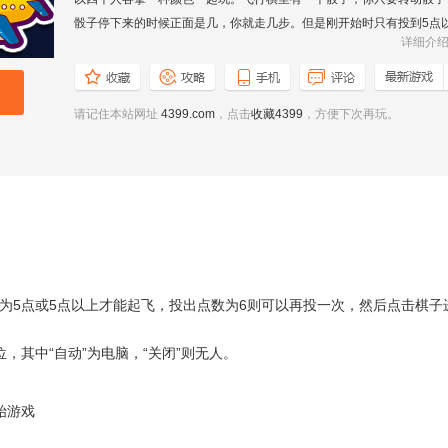
骰子停下来的时候正面是几，你就走几步。但是刚开始时只有投到5点
详细介
上的点数才可以起飞，你的飞机才能起飞，并且投到六你还有机会再投
次。特别说明的是，到终点时走的步数要正好到达才算胜利，不然要返
来走。
请记住本站网址
4399.com
，点击
收藏4399
，方便下次再玩。
为5点或5点以上才能起飞，投出点数为6则可以再投一次，然后点击棋子
，其中“自动”为电脑，“关闭”则无人。
始游戏