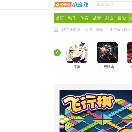
首页
动作
体育
益智
射击
冒险
4399小游戏
>
棋牌小游戏
>
比目鱼飞行棋
原神
生死狙击