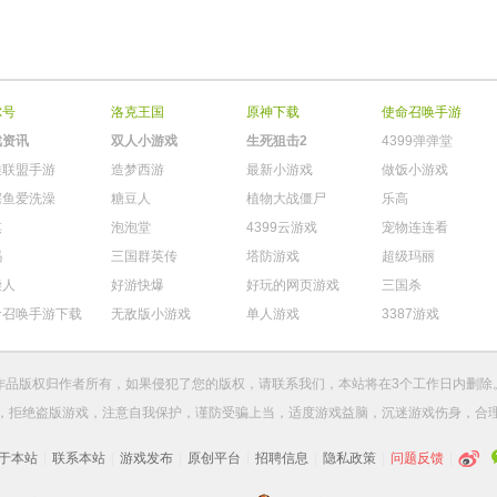
尔号
洛克王国
原神下载
使命召唤手游
戏资讯
双人小游戏
生死狙击2
4399弹弹堂
雄联盟手游
造梦西游
最新小游戏
做饭小游戏
鳄鱼爱洗澡
糖豆人
植物大战僵尸
乐高
棋
泡泡堂
4399云游戏
宠物连连看
玛
三国群英传
塔防游戏
超级玛丽
柴人
好游快爆
好玩的网页游戏
三国杀
命召唤手游下载
无敌版小游戏
单人游戏
3387游戏
作品版权归作者所有，如果侵犯了您的版权，请
联系我们
，本站将在3个工作日内删除
，拒绝盗版游戏，注意自我保护，谨防受骗上当，适度游戏益脑，沉迷游戏伤身，合
于本站
|
联系本站
|
游戏发布
|
原创平台
|
招聘信息
|
隐私政策
|
问题反馈
|