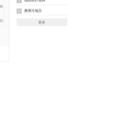
拖拉机扑克牌
9
奥维斗地主
10
更多