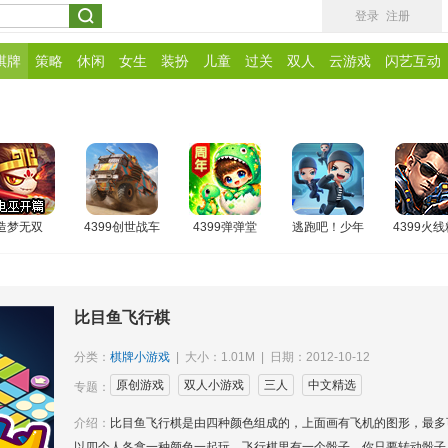
登录
注册
棋牌
策略
休闲
女生
装扮
儿童
过关
双人
云游戏
闪艺互动
造梦无双
4399创世战车
4399弹弹堂
逃跑吧！少年
4399火
比目鱼飞行棋
分类：
棋牌小游戏
| 大小：1.01M | 日期：2012-10-12
原创游戏
双人小游戏
三人
中文精选
专题：
介绍：
比目鱼飞行棋是由四种颜色组成的，上面画有飞机的图形，最多
以四个人各拿一种颜色一起玩。飞行棋里有一个骰子，你只要转动骰子