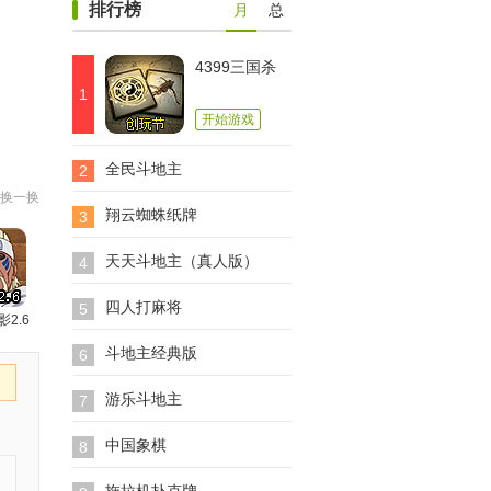
排行榜
月
总
4399三国杀
1
开始游戏
全民斗地主
2
换一换
翔云蜘蛛纸牌
3
天天斗地主（真人版）
4
四人打麻将
5
影2.6
斗地主经典版
6
游乐斗地主
7
中国象棋
8