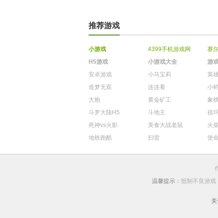
推荐游戏
小游戏
4399手机游戏网
赛
H5游戏
小游戏大全
游
安卓游戏
小马宝莉
英
造梦无双
连连看
小
大炮
黄金矿工
象
斗罗大陆H5
斗地主
祖
死神vs火影
美食大战老鼠
火
地铁跑酷
扫雷
使
温馨提示：
抵制不良游戏
关