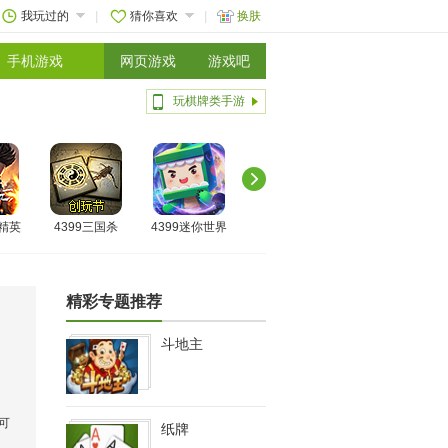
我玩过的
猜你喜欢
换肤
手机游戏
网页游戏
游戏吧
玩棋牌类手游
线精英
4399三国杀
4399迷你世界
精彩专题推荐
斗地主
可
纸牌
，