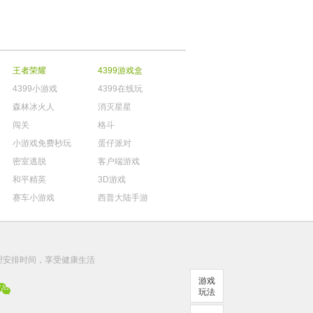
王者荣耀
4399游戏盒
4399小游戏
4399在线玩
森林冰火人
消灭星星
闯关
格斗
小游戏免费秒玩
蛋仔派对
密室逃脱
客户端游戏
和平精英
3D游戏
赛车小游戏
西普大陆手游
。
理安排时间，享受健康生活
游戏
玩法