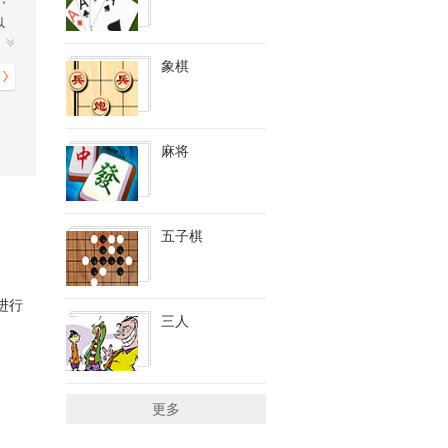
以
绍
一
象棋
回
麻将
五子棋
进行
三人
更多