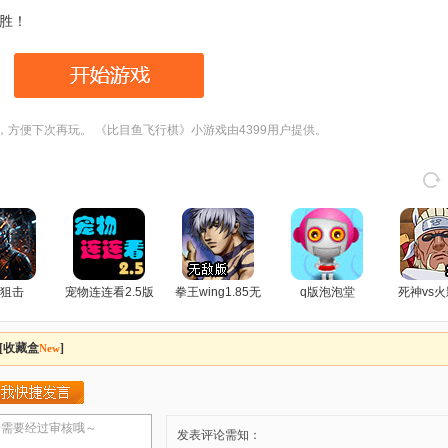
胜！
，方便下次再玩。 《比目鱼飞行棋》小游戏由4399用户提供。
狙击
宠物连连看2.5版
拳王wing1.85无
q版泡泡堂
死神vs火
敌版