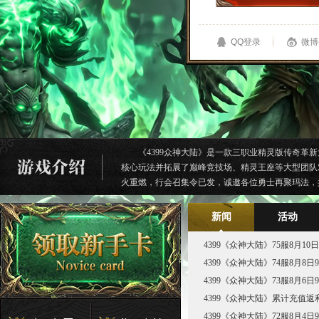
《4399众神大陆》
是一款三职业精灵版传奇革新
核心玩法并拓展了巅峰竞技场、精灵王座等大型团队
火重燃，行会召集令已发，诚邀各位勇士再聚玛法，
新闻
活动
4399《众神大陆》75服8月10
4399《众神大陆》74服8月8
4399《众神大陆》73服8月6
4399《众神大陆》累计充值返
4399《众神大陆》72服8月4