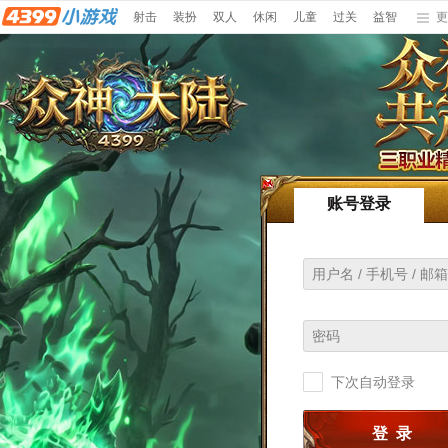
射击
装扮
双人
休闲
儿童
过关
益智
更