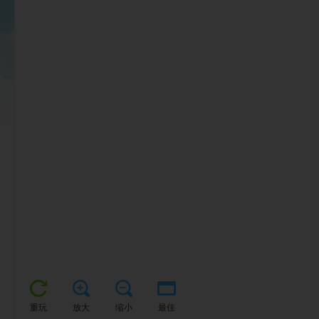
重玩
放大
缩小
最佳