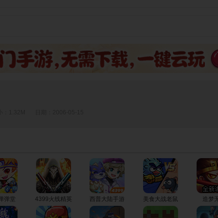
：1.32M
日期：2006-05-15
9弹弹堂
4399火线精英
西普大陆手游
美食大战老鼠
造梦