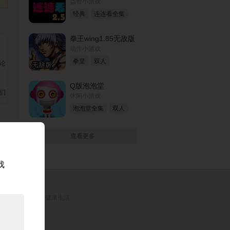
益智小游戏
经典
连连看全集
拳王wing1.85无敌版
动作小游戏
拳皇
双人
Q版泡泡堂
休闲小游戏
泡泡堂全集
双人
查看更多
戏
。
理安排时间，享受健康生活