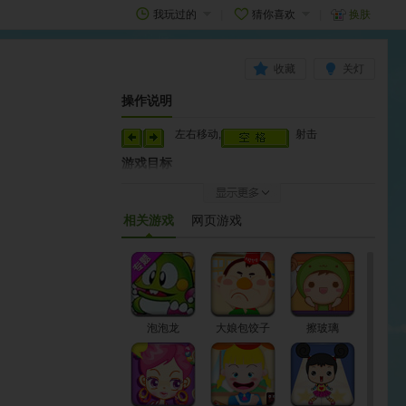
我玩过的
猜你喜欢
换肤
收藏
关灯
操作说明
左右移动,
射击
游戏目标
打碎所有泡泡。
如何开始
相关游戏
网页游戏
游戏加载完成后，点击“右下角第二按钮”，即可进入
游戏。
泡泡龙
大娘包饺子
擦玻璃