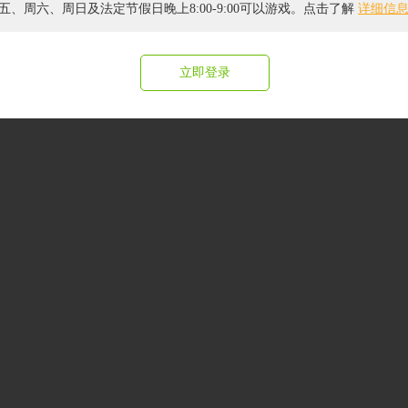
五、周六、周日及法定节假日晚上8:00-9:00可以游戏。点击了解
详细信
闽）字第015号
|
ICP证闽B2-20040099
|
闽公网安备 35020302000081号
|
版
纷处理及不良内容举报电话：4006834399(转6) | 举报邮箱：jubao@4399.com 
right © 2004 -
2026 4399.com All Rights Reserved. 四三九九网络股份有限公司 
立即登录