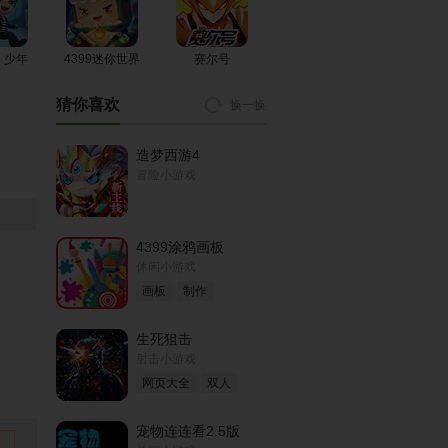
瑞莉莎美眉组
卡通拼图
美食小美眉
合
！少年
4399迷你世界
赛尔号
猜你喜欢
换一换
Hoho做DJ
水灵美眉
新潮流美眉
造梦西游4
冒险小游戏
可爱美眉
小美眉厨娘
超人美眉装
4399涂鸦画板
休闲小游戏
画板
制作
棉花糖美眉
卡哇伊美眉打
美眉的梳妆台
生死狙击
扮
射击小游戏
网页大全
双人
宠物连连看2.5版