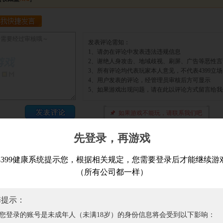
先登录，再游戏
4399健康系统提示您，根据相关规定，您需要登录后才能继续游
（所有公司都一样）
作品版权归作者所有，如果侵犯了您的版权，请
联系我们
，本站将在3个工作日内删除
，拒绝盗版游戏，注意自我保护，谨防受骗上当，适度游戏益脑，沉迷游戏伤身，合
馨提示：
于本站
|
联系本站
|
游戏发布
|
原创平台
|
招聘信息
|
隐私政策
|
问题反馈
|
您登录的账号是未成年人（未满18岁）的身份信息将会受到以下影响：