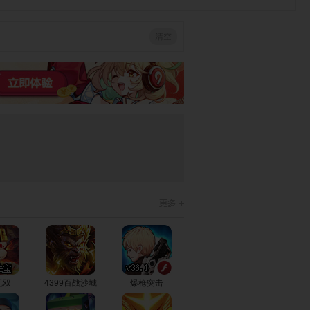
清空
贵族高尔夫
挤牛奶
迷你宠物店
可爱美眉开网
卡通拼图
迷宫中逃脱
吧
和服美眉
吃光糖果
狂奔挑战
天使下楼梯
保镖保护
可爱圣诞打扮
无双
4399百战沙城
爆枪突击