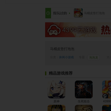
马桶皮垫打泡泡
马桶皮垫打泡泡
分类：
休闲小游戏
专题：
大小
泡泡龙
精品游戏推荐
原神
生死狙击
439