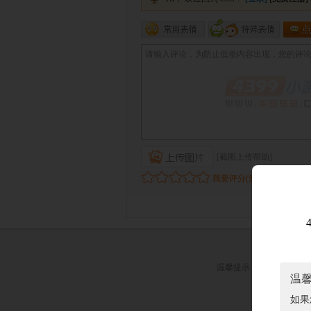
温馨提示：
抵制不良游戏
温
关
如果