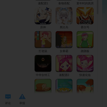
速配团1
食物搭配
童年时的跳房
子
原神
奥比岛
赛尔号
打老鼠
女拳霸
跷跷板
中华女特工
速配团2
快速化妆
听英语学厨艺
快速学厨艺
沙滩电眼美眉
评论
举报