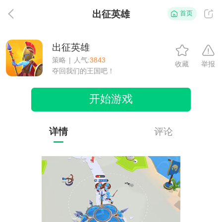
出征英雄
首页
返
出征英雄
策略
|
人气:
3843
收藏
举报
夺回我们的王国吧！
开始游戏
详情
评论