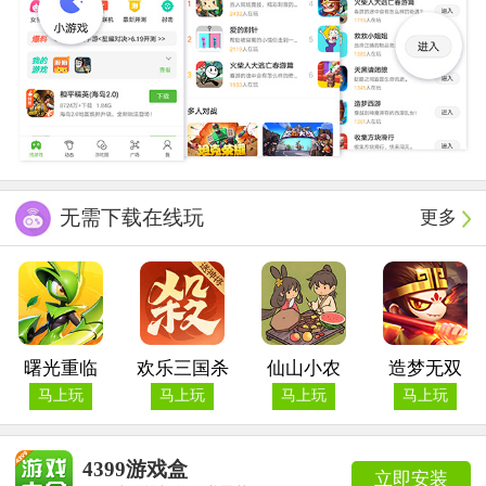
无需下载在线玩
更多
曙光重临
欢乐三国杀
仙山小农
造梦无双
马上玩
马上玩
马上玩
马上玩
4399游戏盒
立即安装