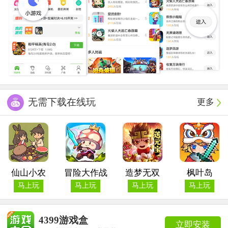
无需下载在线玩
更多
仙山小农
冒险大作战
造梦无双
枫叶岛
马上玩
马上玩
马上玩
马上玩
4399游戏盒
立即安装